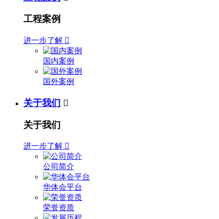
工程案例
进一步了解

国内案例
国外案例
关于我们

关于我们
进一步了解

公司简介
华体会平台
荣誉资质