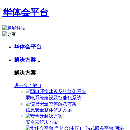
华体会平台
华体会平台
解决方案

解决方案
进一步了解

弱电系统建设及智能化系统
信息安全整体解决方案
安全云解决方案