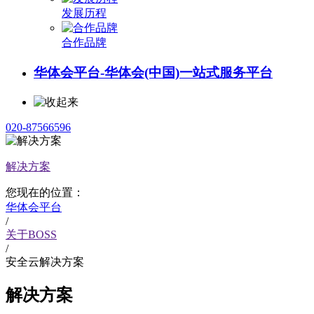
发展历程
合作品牌
华体会平台-华体会(中国)一站式服务平台
020-87566596
解决方案
您现在的位置：
华体会平台
/
关于BOSS
/
安全云解决方案
解决方案